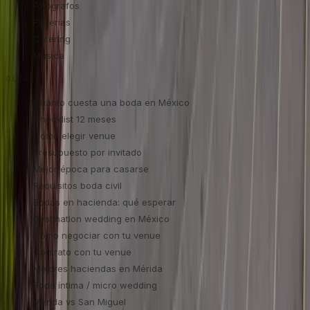
Fotógrafos
Florerías
Catering
Música
GUÍAS
Cuánto cuesta una boda en México
Checklist 12 meses
Cómo elegir venue
Presupuesto por invitado
Mejor época para casarse
Requisitos boda civil
Bodas en hacienda: qué esperar
Destination wedding en México
Cómo negociar con tu venue
Contrato con tu venue
Mejores haciendas en Mérida
Boda íntima / micro wedding
Mérida vs San Miguel