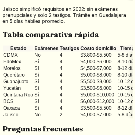
Jalisco simplificó requisitos en 2022: sin exámenes
prenupciales y solo 2 testigos. Trámite en Guadalajara
en 5 días hábiles promedio.
Tabla comparativa rápida
Estado
Exámenes
Testigos
Costo domicilio
Tiemp
CDMX
No
4
$3,800-$5,500
5-8 días
EdoMex
Sí
4
$4,000-$6,000
8-10 dí
Morelos
Sí
4
$4,500-$7,000
8-12 dí
Querétaro
Sí
4
$5,000-$8,000
8-10 dí
Guanajuato
Sí
4
$5,500-$9,000
10-12 d
Yucatán
Sí
4
$3,500-$6,000
10-15 d
Quintana Roo
Sí
4
$5,000-$10,000
10-15 d
BCS
Sí
4
$6,000-$12,000
10-12 d
Oaxaca
Sí
4
$3,500-$5,500
8-12 dí
Jalisco
No
2
$4,000-$7,000
5-8 días
Preguntas frecuentes