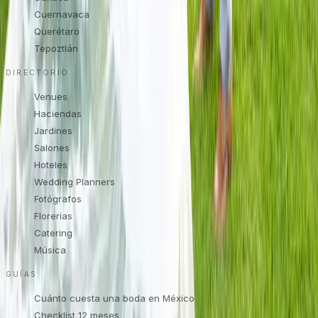
Cuernavaca
Querétaro
Tepoztlán
DIRECTORIO
Venues
Haciendas
Jardines
Salones
Hoteles
Wedding Planners
Fotógrafos
Florerías
Catering
Música
GUÍAS
Cuánto cuesta una boda en México
Checklist 12 meses