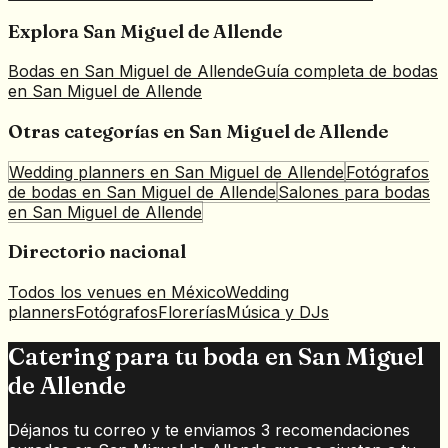
Explora
San Miguel de Allende
Bodas en
San Miguel de Allende
Guía completa de bodas
en
San Miguel de Allende
Otras categorías en
San Miguel de Allende
Wedding planners
en
San Miguel de Allende
Fotógrafos
de bodas
en
San Miguel de Allende
Salones para bodas
en
San Miguel de Allende
Directorio nacional
Todos los venues en México
Wedding
planners
Fotógrafos
Florerías
Música y DJs
Catering para tu boda en San Miguel
de Allende
Déjanos tu correo y te enviamos 3 recomendaciones